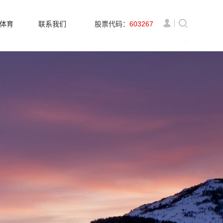
·体育
联系我们
股票代码：
603267