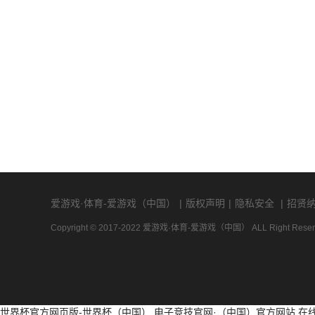
爱游戏·体育-爱游戏（中国）
|
版权声明
|
隐私安全
|
招贤
Copyright © 2017-2022 爱游戏·体育-爱游戏（中国） ALL Right Rese
世界杯官方网页版-世界杯（中国）
电子竞技官网·（中国）官方网站
在