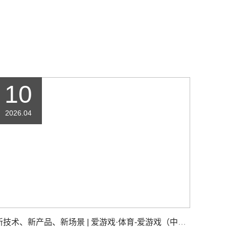
10
2026.04
新技术、新产品、新场景 | 爱游戏·体育-爱游戏（中国） 电子亮相2026春季全国（深圳）特种电子元器件展