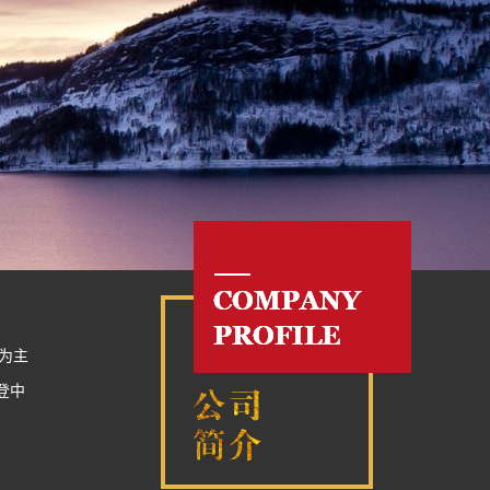
售为主
登中