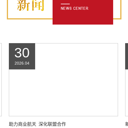
30
2026.04
助力商业航天 深化联盟合作