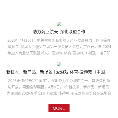
助力商业航天 深化联盟合作
2026年4月16日，中关村领创商业航天产业发展联盟（以下简称
“联盟”）换届大会暨第二届第一次会员大会在北京召开。自 2024
年加入商业航天联盟以来，爱游戏·体育-爱游戏（中国） 电子积
极参与联盟建设，依托自身发展实力与行业贡献，成功当选第二
届理事会理事单位，公司总工程师胜鹏作为理事参会并领取理事
证书，此次入选理事单位，彰显公司在商业航天领域的行业地位
新技术、新产品、新场景 | 爱游戏·体育-爱游戏（中国） 电子亮相2026春季全国（深圳）特种电子元器件展
与品牌影响力再上新台阶。中关村领创商业航天产业发展联盟是
2026正值APEC“中国年”，深圳作为主办城市之一，其凭借创新
国内商业航天领域首家在民政部门正式注册的行业社会组织，可
与开放，再迎全球瞩目。4月9日，以“新技术、新产品、新场景”
以在全国开展业务和吸收会员，以“聚焦商业航天、推动产业融
为主题的2026春季全国（深圳）特种电子元器件展览会在深圳会
合、协同创新服务、繁荣产业生态”为宗旨，汇聚了全国产业链优
展中心盛大开幕。爱游戏·体育-爱游戏（中国） 电子副董事长郑
势力量。本次大会选举产生的新一届理事会，将为产业注入新动
小丹、副总经理吕鹏带队，携核心技术与创新成果亮相本届展
MORE
能。爱游戏·体育-爱游戏（中国） 电子作为国内高可靠电子元器
会，以科技实力为行业注入新动能。系列产品亮相，展现核心技
件骨干企业，长期深耕航天配套，依托深厚的技术积淀和配套优