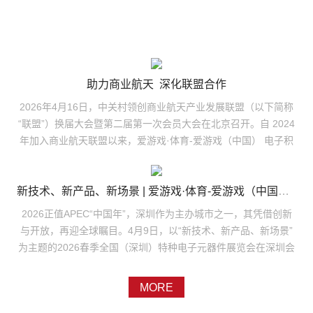
助力商业航天 深化联盟合作
2026年4月16日，中关村领创商业航天产业发展联盟（以下简称
“联盟”）换届大会暨第二届第一次会员大会在北京召开。自 2024
年加入商业航天联盟以来，爱游戏·体育-爱游戏（中国） 电子积
极参与联盟建设，依托自身发展实力与行业贡献，成功当选第二
届理事会理事单位，公司总工程师胜鹏作为理事参会并领取理事
证书，此次入选理事单位，彰显公司在商业航天领域的行业地位
新技术、新产品、新场景 | 爱游戏·体育-爱游戏（中国） 电子亮相2026春季全国（深圳）特种电子元器件展
与品牌影响力再上新台阶。中关村领创商业航天产业发展联盟是
2026正值APEC“中国年”，深圳作为主办城市之一，其凭借创新
国内商业航天领域首家在民政部门正式注册的行业社会组织，可
与开放，再迎全球瞩目。4月9日，以“新技术、新产品、新场景”
以在全国开展业务和吸收会员，以“聚焦商业航天、推动产业融
为主题的2026春季全国（深圳）特种电子元器件展览会在深圳会
合、协同创新服务、繁荣产业生态”为宗旨，汇聚了全国产业链优
展中心盛大开幕。爱游戏·体育-爱游戏（中国） 电子副董事长郑
势力量。本次大会选举产生的新一届理事会，将为产业注入新动
小丹、副总经理吕鹏带队，携核心技术与创新成果亮相本届展
MORE
能。爱游戏·体育-爱游戏（中国） 电子作为国内高可靠电子元器
会，以科技实力为行业注入新动能。系列产品亮相，展现核心技
件骨干企业，长期深耕航天配套，依托深厚的技术积淀和配套优