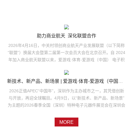
助力商业航天 深化联盟合作
2026年4月16日，中关村领创商业航天产业发展联盟（以下简称
“联盟”）换届大会暨第二届第一次会员大会在北京召开。自 2024
年加入商业航天联盟以来，爱游戏·体育-爱游戏（中国） 电子积
极参与联盟建设，依托自身发展实力与行业贡献，成功当选第二
届理事会理事单位，公司总工程师胜鹏作为理事参会并领取理事
证书，此次入选理事单位，彰显公司在商业航天领域的行业地位
新技术、新产品、新场景 | 爱游戏·体育-爱游戏（中国） 电子亮相2026春季全国（深圳）特种电子元器件展
与品牌影响力再上新台阶。中关村领创商业航天产业发展联盟是
2026正值APEC“中国年”，深圳作为主办城市之一，其凭借创新
国内商业航天领域首家在民政部门正式注册的行业社会组织，可
与开放，再迎全球瞩目。4月9日，以“新技术、新产品、新场景”
以在全国开展业务和吸收会员，以“聚焦商业航天、推动产业融
为主题的2026春季全国（深圳）特种电子元器件展览会在深圳会
合、协同创新服务、繁荣产业生态”为宗旨，汇聚了全国产业链优
展中心盛大开幕。爱游戏·体育-爱游戏（中国） 电子副董事长郑
势力量。本次大会选举产生的新一届理事会，将为产业注入新动
小丹、副总经理吕鹏带队，携核心技术与创新成果亮相本届展
MORE
能。爱游戏·体育-爱游戏（中国） 电子作为国内高可靠电子元器
会，以科技实力为行业注入新动能。系列产品亮相，展现核心技
件骨干企业，长期深耕航天配套，依托深厚的技术积淀和配套优