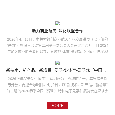
助力商业航天 深化联盟合作
2026年4月16日，中关村领创商业航天产业发展联盟（以下简称
“联盟”）换届大会暨第二届第一次会员大会在北京召开。自 2024
年加入商业航天联盟以来，爱游戏·体育-爱游戏（中国） 电子积
极参与联盟建设，依托自身发展实力与行业贡献，成功当选第二
届理事会理事单位，公司总工程师胜鹏作为理事参会并领取理事
证书，此次入选理事单位，彰显公司在商业航天领域的行业地位
新技术、新产品、新场景 | 爱游戏·体育-爱游戏（中国） 电子亮相2026春季全国（深圳）特种电子元器件展
与品牌影响力再上新台阶。中关村领创商业航天产业发展联盟是
2026正值APEC“中国年”，深圳作为主办城市之一，其凭借创新
国内商业航天领域首家在民政部门正式注册的行业社会组织，可
与开放，再迎全球瞩目。4月9日，以“新技术、新产品、新场景”
以在全国开展业务和吸收会员，以“聚焦商业航天、推动产业融
为主题的2026春季全国（深圳）特种电子元器件展览会在深圳会
合、协同创新服务、繁荣产业生态”为宗旨，汇聚了全国产业链优
展中心盛大开幕。爱游戏·体育-爱游戏（中国） 电子副董事长郑
势力量。本次大会选举产生的新一届理事会，将为产业注入新动
小丹、副总经理吕鹏带队，携核心技术与创新成果亮相本届展
MORE
能。爱游戏·体育-爱游戏（中国） 电子作为国内高可靠电子元器
会，以科技实力为行业注入新动能。系列产品亮相，展现核心技
件骨干企业，长期深耕航天配套，依托深厚的技术积淀和配套优