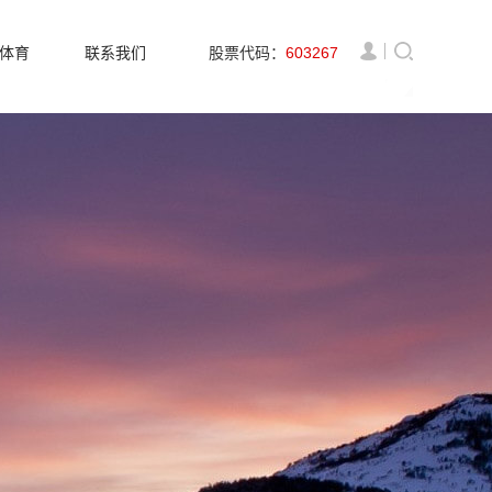
·体育
联系我们
股票代码：
603267