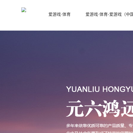
爱游戏·体育
爱游戏·体育
爱游戏·体育-爱游戏（中