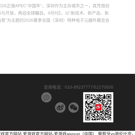
2026正值APEC“中国年”，深圳作为主办城市之一，其凭借创
新与开放，再迎全球瞩目。4月9日，以“新技术、新产品、新
场景”为主题的2026春季全国（深圳）特种电子元器件展览会
在深圳会展中心盛大开幕。爱游戏·体育-爱游戏（中国） 电子
副董事长郑小丹、副总经理吕鹏带队，携核心技术与创新成果
亮相本届展会，以科技实力为行业注入新动能。系列产品亮
相，展现核心技术成果展会现场，爱游戏·体育-爱游戏（中
国） 电子全面展示重点系列产品——瓷介电容器、滤波器、集
成电路、微波模块以及微纳系统集成陶瓷管壳。其中，高可靠
多层瓷介电容器凭借材料与工艺的全链条自主可控，持续巩固
公司在特种领域的核心优势；滤波器产品聚焦电磁兼容场景，
提供优异的信号处理能力；集成电路及微波模块产品加速迭代
咨询电话：010-89237777/52270500
升级，适配复杂系统应用需求；微纳系统集成陶瓷管壳则作为
高性能芯片封装载体，成为公司增速最快的细分领域之一。深
度参与行业论坛，精准把握前沿需求展会期间，公司技术及销
售相关领导受邀参加了中国船舶集团元器件供应链创新大会及
商业航天核心芯片解决方案等高端论坛，积极倾听客户诉求，
深入了解行业前沿需求与供应链自主化趋势，为后续产品布局
游戏官方网站
爱游戏官方网站-爱游戏aiyouxi（中国）
葡萄牙vs哥伦比亚-