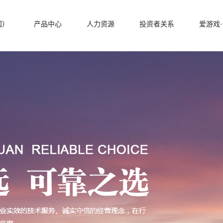
国）
产品中心
人力资源
投资者关系
爱游戏