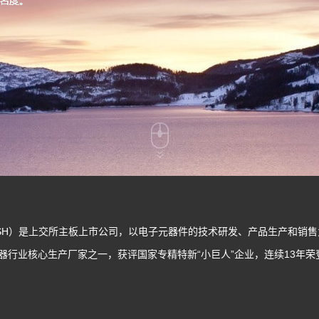
67.SH）是上交所主板上市公司，以电子元器件的技术研发、产品生产和销
器行业核心生产厂家之一，获评国家专精特新“小巨人”企业，连续13年荣