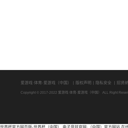
爱游戏·体育-爱游戏（中国）
|
版权声明
|
隐私安全
|
招贤
Copyright © 2017-2022 爱游戏·体育-爱游戏（中国） ALL Right Rese
世界杯官方网页版-世界杯（中国）
电子竞技官网·（中国）官方网站
在