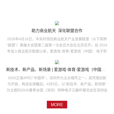
助力商业航天 深化联盟合作
2026年4月16日，中关村领创商业航天产业发展联盟（以下简称
“联盟”）换届大会暨第二届第一次会员大会在北京召开。自 2024
年加入商业航天联盟以来，爱游戏·体育-爱游戏（中国） 电子积
极参与联盟建设，依托自身发展实力与行业贡献，成功当选第二
届理事会理事单位，公司总工程师胜鹏作为理事参会并领取理事
证书，此次入选理事单位，彰显公司在商业航天领域的行业地位
新技术、新产品、新场景 | 爱游戏·体育-爱游戏（中国） 电子亮相2026春季全国（深圳）特种电子元器件展
与品牌影响力再上新台阶。中关村领创商业航天产业发展联盟是
2026正值APEC“中国年”，深圳作为主办城市之一，其凭借创新
国内商业航天领域首家在民政部门正式注册的行业社会组织，可
与开放，再迎全球瞩目。4月9日，以“新技术、新产品、新场景”
以在全国开展业务和吸收会员，以“聚焦商业航天、推动产业融
为主题的2026春季全国（深圳）特种电子元器件展览会在深圳会
合、协同创新服务、繁荣产业生态”为宗旨，汇聚了全国产业链优
展中心盛大开幕。爱游戏·体育-爱游戏（中国） 电子副董事长郑
势力量。本次大会选举产生的新一届理事会，将为产业注入新动
小丹、副总经理吕鹏带队，携核心技术与创新成果亮相本届展
MORE
能。爱游戏·体育-爱游戏（中国） 电子作为国内高可靠电子元器
会，以科技实力为行业注入新动能。系列产品亮相，展现核心技
件骨干企业，长期深耕航天配套，依托深厚的技术积淀和配套优